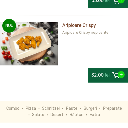
65,00
lei
Aripioare Crispy
NOU
Aripioare Crispy nepicante
32,00
lei
Combo
Pizza
Schnitzel
Paste
Burgeri
Preparate
Salate
Desert
Băuturi
Extra