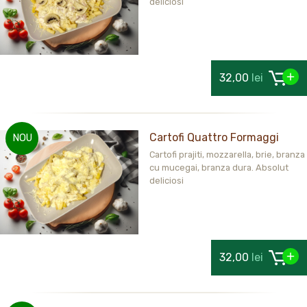
deliciosi
32,00
lei
Cartofi Quattro Formaggi
NOU
Cartofi prajiti, mozzarella, brie, branza
cu mucegai, branza dura. Absolut
deliciosi
32,00
lei