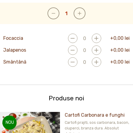
Focaccia
+
0,00
lei
Jalapenos
+
0,00
lei
Smântână
+
0,00
lei
Produse noi
Cartofi Carbonara e funghi
NOU
Cartofi prajiti, sos carbonara, bacon,
ciuperci, branza dura. Absolut