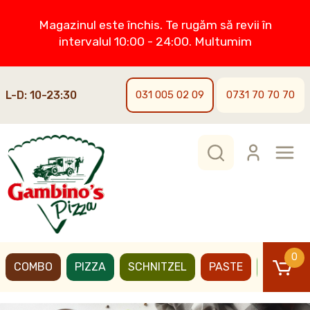
Magazinul este închis. Te rugăm să revii în
intervalul 10:00 - 24:00. Multumim
L-D: 10-23:30
031 005 02 09
0731 70 70 70
0
COMBO
PIZZA
SCHNITZEL
PASTE
BURGER