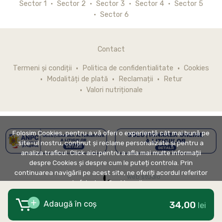
Sector 1
Sector 2
Sector 3
Sector 4
Sector 5
Sector 6
Contact
Termeni și condiții
Politica de confidentialitate
Cookies
Modalități de plată
Reclamații
Retur
Valori nutriționale
Folosim Cookies, pentru a vă oferi o experiență cât mai bună pe
site-ul nostru, conținut și reclame personalizate și pentru a
analiza traficul. Click aici pentru a afla mai multe informații
despre Cookies și despre cum le puteți controla. Prin
continuarea navigării pe acest site, ne oferiți acordul referitor
web studio
la folosirea Cookie-urilor.
34,00
Adaugă în coș
lei
DE ACORD
pe un sistem IOAN 4.0