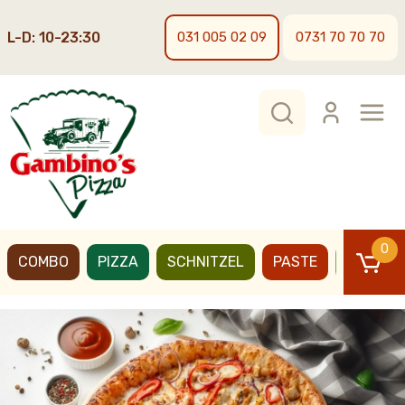
L-D: 10-23:30
031 005 02 09
0731 70 70 70
0
COMBO
PIZZA
SCHNITZEL
PASTE
BURGER