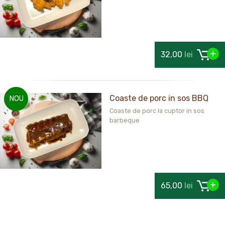
32,00
lei
Coaste de porc in sos BBQ
NOU
Coaste de porc la cuptor in sos
barbeque
65,00
lei