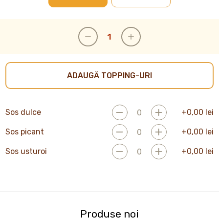
ADAUGĂ TOPPING-URI
Sos dulce
+
0,00
lei
Sos picant
+
0,00
lei
Sos usturoi
+
0,00
lei
Produse noi