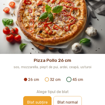
Pizza Pollo 26 cm
sos, mozzarella, piept de pui, ardei, ceapă, usturoi
26 cm
32 cm
45 cm
Alege tipul de blat
Blat subțire
Blat normal