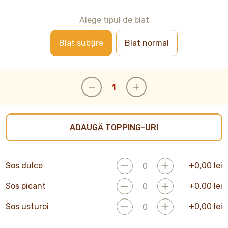
Alege tipul de blat
Blat subțire
Blat normal
ADAUGĂ TOPPING-URI
Sos dulce
+
0,00
lei
Sos picant
+
0,00
lei
Sos usturoi
+
0,00
lei