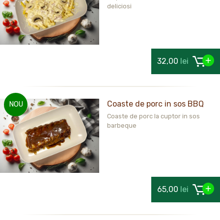
deliciosi
32,00
lei
Coaste de porc in sos BBQ
NOU
Coaste de porc la cuptor in sos
barbeque
65,00
lei