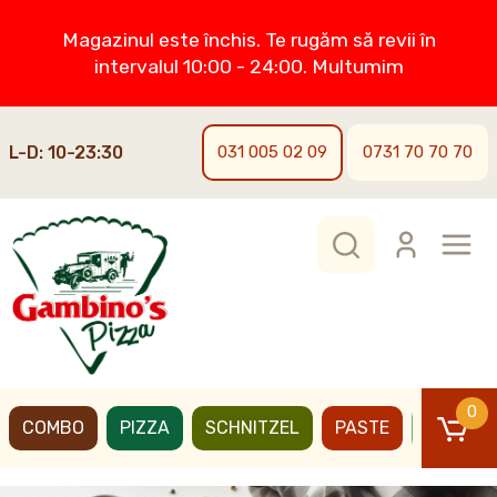
Magazinul este închis. Te rugăm să revii în
intervalul 10:00 - 24:00. Multumim
L-D: 10-23:30
031 005 02 09
0731 70 70 70
0
COMBO
PIZZA
SCHNITZEL
PASTE
BURGER