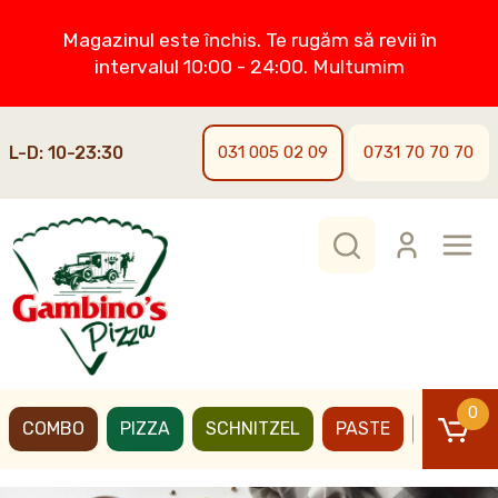
Magazinul este închis. Te rugăm să revii în
intervalul 10:00 - 24:00. Multumim
L-D: 10-23:30
031 005 02 09
0731 70 70 70
0
COMBO
PIZZA
SCHNITZEL
PASTE
BURGER