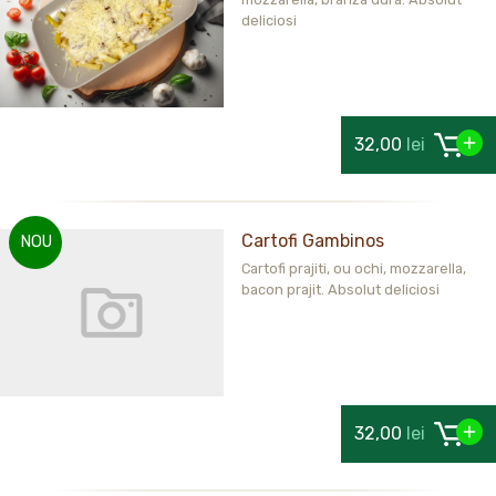
deliciosi
32,00
lei
Cartofi Gambinos
NOU
Cartofi prajiti, ou ochi, mozzarella,
bacon prajit. Absolut deliciosi
32,00
lei