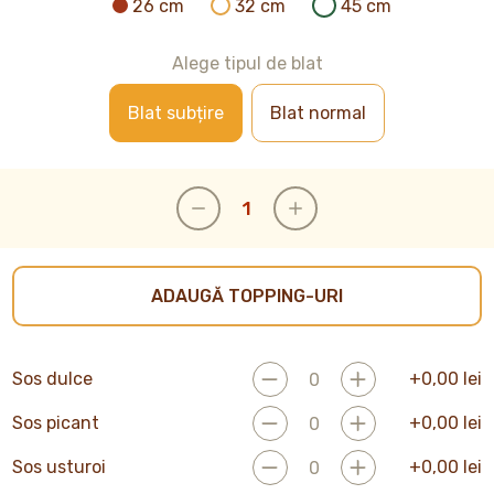
26 cm
32 cm
45 cm
Alege tipul de blat
Blat subțire
Blat normal
ADAUGĂ TOPPING-URI
Sos dulce
+
0,00
lei
Sos picant
+
0,00
lei
Sos usturoi
+
0,00
lei