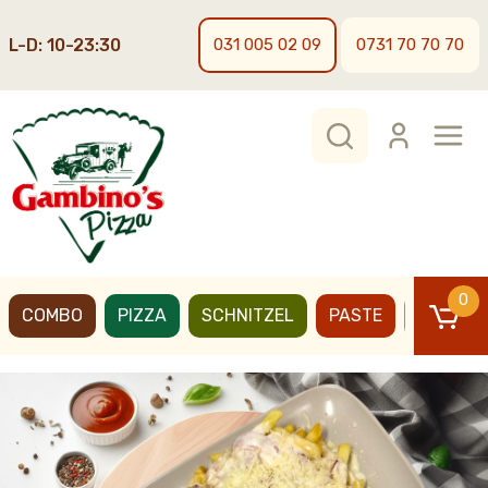
L-D: 10-23:30
031 005 02 09
0731 70 70 70
0
COMBO
PIZZA
SCHNITZEL
PASTE
BURGER