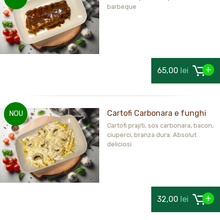
barbeque
65,00
lei
Cartofi Carbonara e funghi
NOU
Cartofi prajiti, sos carbonara, bacon,
ciuperci, branza dura. Absolut
deliciosi
32,00
lei