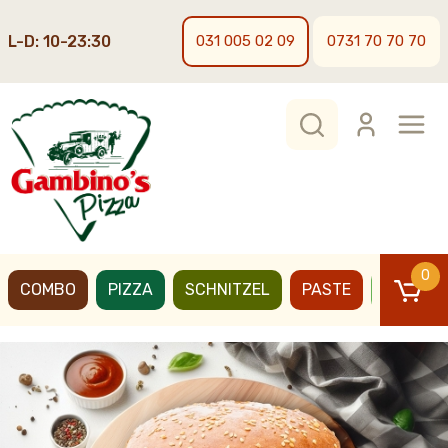
L-D: 10-23:30
031 005 02 09
0731 70 70 70
0
COMBO
PIZZA
SCHNITZEL
PASTE
BURGER