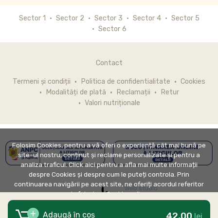
Sector 1
Sector 2
Sector 3
Sector 4
Sector 5
Sector 6
Contact
Termeni și condiții
Politica de confidentialitate
Cookies
Modalități de plată
Reclamații
Retur
Valori nutriționale
Folosim Cookies, pentru a vă oferi o experiență cât mai bună pe
site-ul nostru, conținut și reclame personalizate și pentru a
analiza traficul. Click aici pentru a afla mai multe informații
despre Cookies și despre cum le puteți controla. Prin
continuarea navigării pe acest site, ne oferiți acordul referitor
web studio
la folosirea Cookie-urilor.
42,00
Adaugă în coș
lei
DE ACORD