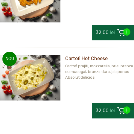
32,00
lei
Cartofi Hot Cheese
NOU
Cartofi prajiti, mozzarella, brie, branza
cu mucegai, branza dura, jalapenos.
Absolut deliciosi
32,00
lei