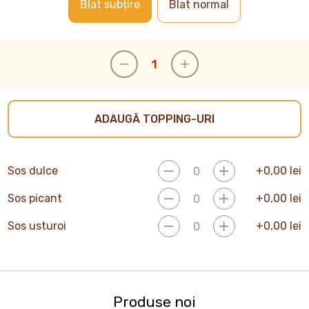
Blat subțire
Blat normal
ADAUGĂ TOPPING-URI
Sos dulce
+
0,00
lei
Sos picant
+
0,00
lei
Sos usturoi
+
0,00
lei
Produse noi