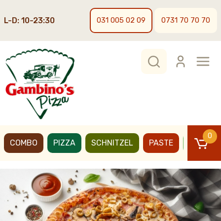
L-D: 10-23:30
031 005 02 09
0731 70 70 70
0
COMBO
PIZZA
SCHNITZEL
PASTE
BURGER