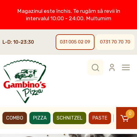
Magazinul este închis. Te rugăm să revii în
intervalul 10:00 - 24:00. Multumim
L-D: 10-23:30
031 005 02 09
0731 70 70 70
0
COMBO
PIZZA
SCHNITZEL
PASTE
BURGER