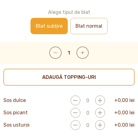
Alege tipul de blat
Blat subțire
Blat normal
ADAUGĂ TOPPING-URI
Sos dulce
+
0,00
lei
Sos picant
+
0,00
lei
Sos usturoi
+
0,00
lei