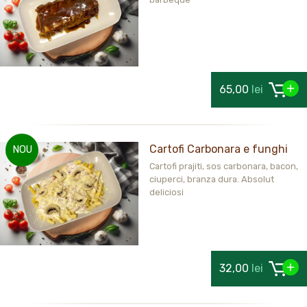
65,00
lei
Cartofi Carbonara e funghi
NOU
Cartofi prajiti, sos carbonara, bacon,
ciuperci, branza dura. Absolut
deliciosi
32,00
lei