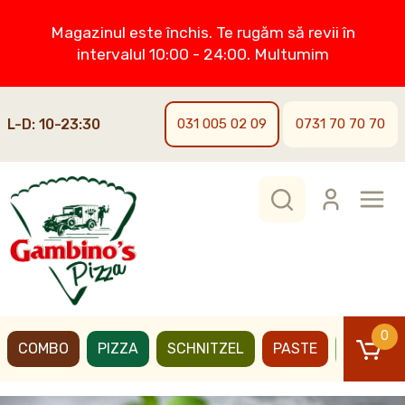
Magazinul este închis. Te rugăm să revii în
intervalul 10:00 - 24:00. Multumim
L-D: 10-23:30
031 005 02 09
0731 70 70 70
0
COMBO
PIZZA
SCHNITZEL
PASTE
BURGER