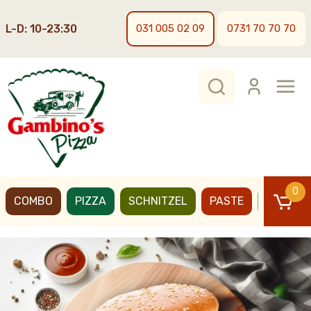
L-D: 10-23:30
031 005 02 09
0731 70 70 70
0
COMBO
PIZZA
SCHNITZEL
PASTE
BURGER