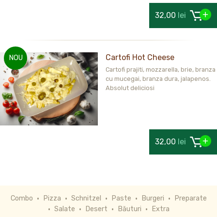
32,00
lei
Cartofi Hot Cheese
NOU
Cartofi prajiti, mozzarella, brie, branza
cu mucegai, branza dura, jalapenos.
Absolut deliciosi
32,00
lei
Combo
Pizza
Schnitzel
Paste
Burgeri
Preparate
Salate
Desert
Băuturi
Extra