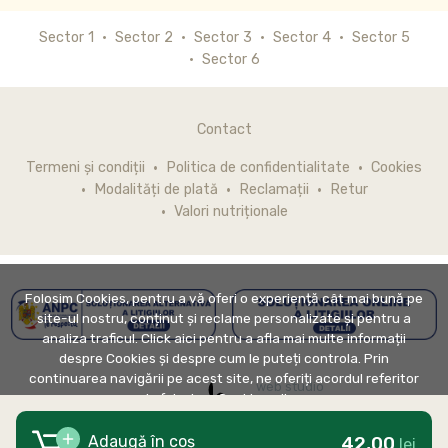
Sector 1
Sector 2
Sector 3
Sector 4
Sector 5
Sector 6
Contact
Termeni și condiții
Politica de confidentialitate
Cookies
Modalități de plată
Reclamații
Retur
Valori nutriționale
Folosim Cookies, pentru a vă oferi o experiență cât mai bună pe
site-ul nostru, conținut și reclame personalizate și pentru a
analiza traficul. Click aici pentru a afla mai multe informații
despre Cookies și despre cum le puteți controla. Prin
continuarea navigării pe acest site, ne oferiți acordul referitor
web studio
la folosirea Cookie-urilor.
42,00
Adaugă în coș
lei
DE ACORD