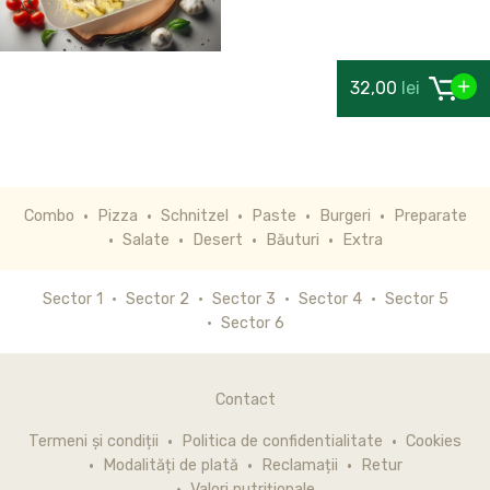
32,00
lei
Combo
Pizza
Schnitzel
Paste
Burgeri
Preparate
Salate
Desert
Băuturi
Extra
Sector 1
Sector 2
Sector 3
Sector 4
Sector 5
Sector 6
Contact
Termeni și condiții
Politica de confidentialitate
Cookies
Modalități de plată
Reclamații
Retur
Valori nutriționale