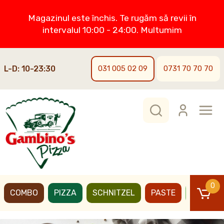
Magazinul este închis. Te rugăm să revii în
intervalul 10:00 - 24:00. Multumim
L-D: 10-23:30
031 005 02 09
0731 70 70 70
0
COMBO
PIZZA
SCHNITZEL
PASTE
BURGER