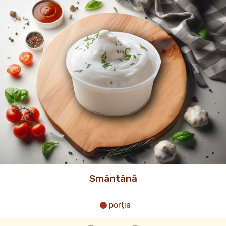
Smântână
porția