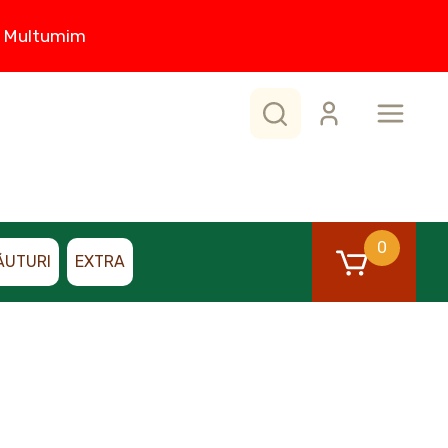
0. Multumim
0
ĂUTURI
EXTRA