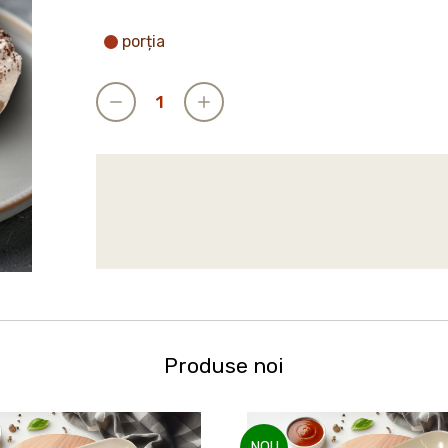
porția
Produse noi
NOU