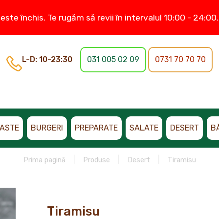
este închis. Te rugăm să revii în intervalul 10:00 - 24:0
L-D: 10-23:30
031 005 02 09
0731 70 70 70
ASTE
BURGERI
PREPARATE
SALATE
DESERT
B
Prima pagină
Produse
Desert
Tiramisu
Tiramisu