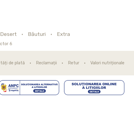
Desert
Băuturi
Extra
ctor 6
tăți de plată
Reclamații
Retur
Valori nutriționale