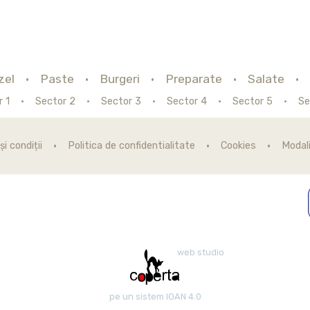
zel
Paste
Burgeri
Preparate
Salate
r 1
Sector 2
Sector 3
Sector 4
Sector 5
Se
i condiții
Politica de confidentialitate
Cookies
Modali
web studio
pe un sistem IOAN 4.0