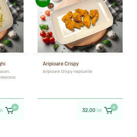
ghi
Aripioare Crispy
bacon,
Aripioare Crispy nepicante
deliciosi
ei
32,00
lei