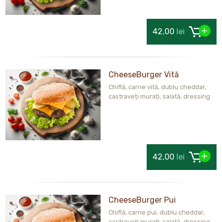
42,00
lei
CheeseBurger Vită
Chiflă, carne vită, dublu cheddar,
castraveți murați, salată, dressing
42,00
lei
CheeseBurger Pui
Chiflă, carne pui, dublu cheddar,
castraveți murați, salată, dressing