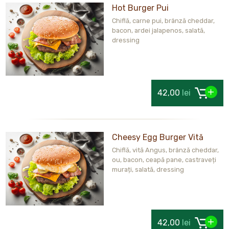
Hot Burger Pui
Chiflă, carne pui, brânză cheddar,
bacon, ardei jalapenos, salată,
dressing
42,00
lei
Cheesy Egg Burger Vită
Chiflă, vită Angus, brânză cheddar,
ou, bacon, ceapă pane, castraveți
murați, salată, dressing
42,00
lei