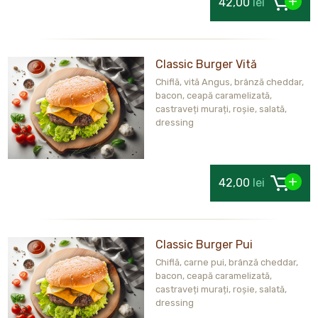
42,00
lei
Classic Burger Vită
Chiflă, vită Angus, brânză cheddar,
bacon, ceapă caramelizată,
castraveți murați, roșie, salată,
dressing
42,00
lei
Classic Burger Pui
Chiflă, carne pui, brânză cheddar,
bacon, ceapă caramelizată,
castraveți murați, roșie, salată,
dressing