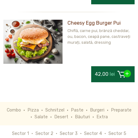
Cheesy Egg Burger Pui
Chiflă, carne pui, brânză cheddar,
ou, bacon, ceapă pane, castraveți
murați, salată, dressing
42,00
lei
Combo
Pizza
Schnitzel
Paste
Burgeri
Preparate
Salate
Desert
Băuturi
Extra
Sector 1
Sector 2
Sector 3
Sector 4
Sector 5