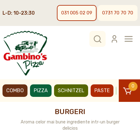
L-D: 10-23:30
031 005 02 09
0731 70 70 70
0
COMBO
PIZZA
SCHNITZEL
PASTE
BURGER
BURGERI
Aroma celor mai bune ingrediente intr-un burger
delicios