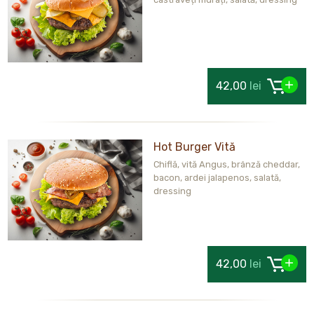
42,00
lei
Hot Burger Vită
Chiflă, vită Angus, brânză cheddar,
bacon, ardei jalapenos, salată,
dressing
42,00
lei