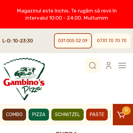
Magazinul este închis. Te rugăm să revii în
intervalul 10:00 - 24:00. Multumim
L-D: 10-23:30
031 005 02 09
0731 70 70 70
0
COMBO
PIZZA
SCHNITZEL
PASTE
BURGER