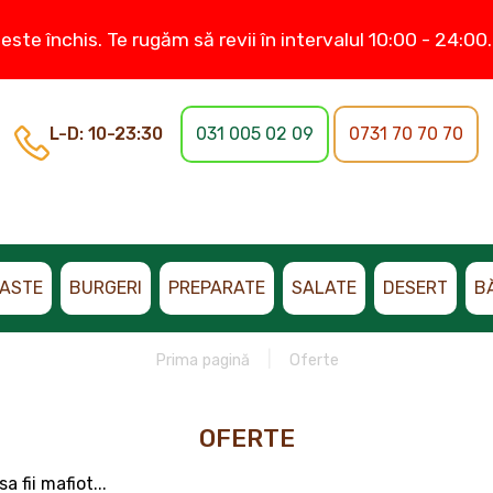
este închis. Te rugăm să revii în intervalul 10:00 - 24:0
L-D: 10-23:30
031 005 02 09
0731 70 70 70
ASTE
BURGERI
PREPARATE
SALATE
DESERT
B
Prima pagină
Oferte
OFERTE
 fii mafiot...