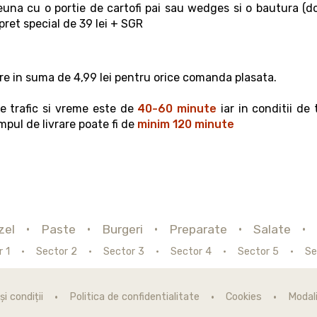
 cu o portie de cartofi pai sau wedges si o bautura (d
pret special de 39 lei + SGR
re in suma de 4,99 lei pentru orice comanda plasata.
de trafic si vreme este de
40-60 minute
iar in conditii de
mpul de livrare poate fi de
minim 120 minute
zel
Paste
Burgeri
Preparate
Salate
r 1
Sector 2
Sector 3
Sector 4
Sector 5
Se
i condiții
Politica de confidentialitate
Cookies
Modali