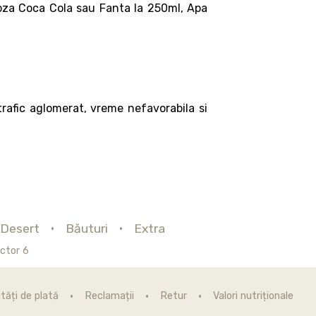
oza Coca Cola sau Fanta la 250ml, Apa
 trafic aglomerat, vreme nefavorabila si
Desert
Băuturi
Extra
ctor 6
tăți de plată
Reclamații
Retur
Valori nutriționale