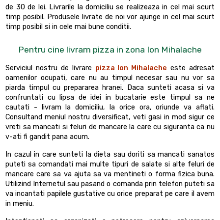
de 30 de lei. Livrarile la domiciliu se realizeaza in cel mai scurt
timp posibil. Produsele livrate de noi vor ajunge in cel mai scurt
timp posibil si in cele mai bune conditii.
Pentru cine livram pizza in zona Ion Mihalache
Serviciul nostru de livrare
pizza Ion Mihalache
este adresat
oamenilor ocupati, care nu au timpul necesar sau nu vor sa
piarda timpul cu prepararea hranei. Daca sunteti acasa si va
confruntati cu lipsa de idei in bucatarie este timpul sa ne
cautati - livram la domiciliu, la orice ora, oriunde va aflati.
Consultand meniul nostru diversificat, veti gasi in mod sigur ce
vreti sa mancati si feluri de mancare la care cu siguranta ca nu
v-ati fi gandit pana acum.
In cazul in care sunteti la dieta sau doriti sa mancati sanatos
puteti sa comandati mai multe tipuri de salate si alte feluri de
mancare care sa va ajuta sa va mentineti o forma fizica buna.
Utilizind Internetul sau pasand o comanda prin telefon puteti sa
va incantati papilele gustative cu orice preparat pe care il avem
in meniu.