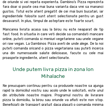
de oriunde si vei repeta experienta. Gambino’s Pizza reprezinta
fara doar si poate cea mai buna varianta daca vrei sa mananci
gustos. Totul este atent pregatit de cei mai buni bucatari, iar
ingredientele folosite sunt atent selectionate pentru un gust
desavarsit. In plus, timpul de asteptare este foarte scurt.
Mancarea livrata acasa sau la birou nu este neaparat de tip
fast food. In situatia in care veti decide sa comandati mancare
online, puteti comanda si meniuri vegetariene sau unele vegane
ori raw vegan. La Gambinos Pizza aveti de unde alege. De la noi
puteti comanda oricand o pizza vegetariana sau puteti incerca
una din numeroasele salate delicioase, facute cu cele mai
proaspete ingrediente, atent selectionate.
Unde putem livra pizza in zona Ion
Mihalache
Ne preucupam continuu pentru ca produsele noastre sa ajunga
rapid la domiciliul vostru sau acolo unde le solicitati, este unul
din atributele noastre majore. Programul nostru de livrarare
pizza la domiciliu, la birou sau oriunde va aflati este non stop.
Beneficiati de transport gratuit daca plasati o comanda minima