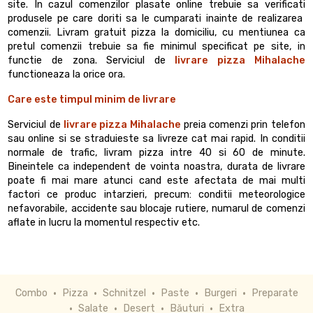
site. In cazul comenzilor plasate online trebuie sa verificati
produsele pe care doriti sa le cumparati inainte de realizarea
comenzii. Livram gratuit pizza la domiciliu, cu mentiunea ca
pretul comenzii trebuie sa fie minimul specificat pe site, in
functie de zona. Serviciul de
livrare pizza Mihalache
functioneaza la orice ora.
Care este timpul minim de livrare
Serviciul de
livrare pizza Mihalache
preia comenzi prin telefon
sau online si se straduieste sa livreze cat mai rapid. In conditii
normale de trafic, livram pizza intre 40 si 60 de minute.
Bineintele ca independent de vointa noastra, durata de livrare
poate fi mai mare atunci cand este afectata de mai multi
factori ce produc intarzieri, precum: conditii meteorologice
nefavorabile, accidente sau blocaje rutiere, numarul de comenzi
aflate in lucru la momentul respectiv etc.
Combo
Pizza
Schnitzel
Paste
Burgeri
Preparate
Salate
Desert
Băuturi
Extra