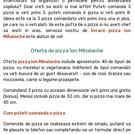
Intentionati sa organizati o petrecere pentru aniversarea
copilului? Doar vreti sa iesiti si mai ieftin! Puteti comanda 3
pizza si veti primi 3, puteti comanda 6 pizza si veti primi 8.
Ideea este ca la 3 pizza comandata veti primi inca una in plus,
pe care nu o veti plati. Va este pofta de o pizza si nu aveti chef
sa iesiti in oras, serviciul nostru de
livrare pizza Ion
Mihalache
este alaturi de voi!
Oferta de pizza Ion Mihalache
Oferta
pizza Ion Mihalache
include aproximativ 40 de tipuri de
pizza, cu mezeluri si vegetariana. Indiferent de tipul comandat
va veti bucura de un gust desavarsit - sos de rosii, branza sau
mozzarela, carne si legume proaspete.
Comandand 3 pizza cu acceasi dimensiune veti primi una gratis
(bonus). Meniul include pizza de 32 cm, dar si pizza mai mare de
45 cm.
Cum puteti comanda o pizza
Comenzile de pizza se realizeaza extrem de simplu, putand sa
fie plasate la telefon sau completandu-se un formular direct pe