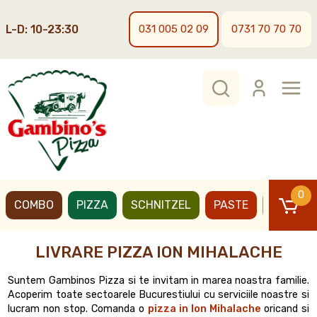
L-D: 10-23:30
031 005 02 09
0731 70 70 70
0
COMBO
PIZZA
SCHNITZEL
PASTE
BURGER
LIVRARE PIZZA ION MIHALACHE
Suntem Gambinos Pizza si te invitam in marea noastra familie.
Acoperim toate sectoarele Bucurestiului cu serviciile noastre si
lucram non stop. Comanda o
pizza in Ion Mihalache
oricand si