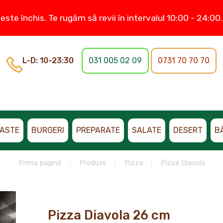
este închis. Te rugăm să revii în intervalul 10:00 - 24:0
L-D: 10-23:30
031 005 02 09
0731 70 70 70
ASTE
BURGERI
PREPARATE
SALATE
DESERT
B
Prima pagină
Produse
Pizza
Pizza Diavola
Pizza Diavola 26 cm