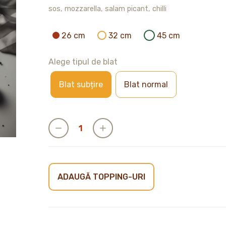
sos, mozzarella, salam picant, chilli
26 cm
32 cm
45 cm
Alege tipul de blat
Blat subțire
Blat normal
ADAUGĂ TOPPING-URI