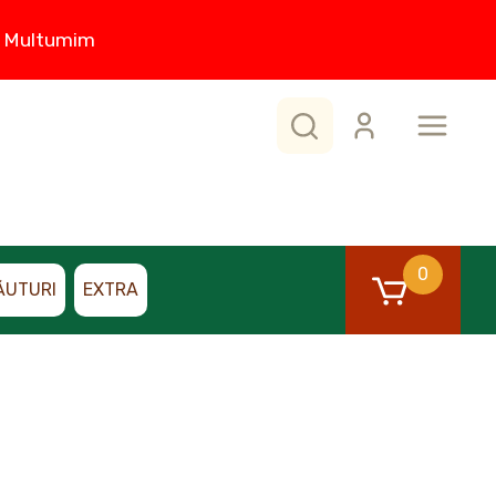
0. Multumim
0
ĂUTURI
EXTRA