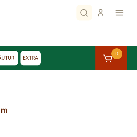
0
ĂUTURI
EXTRA
cm