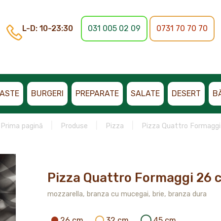
L-D: 10-23:30
031 005 02 09
0731 70 70 70
ASTE
BURGERI
PREPARATE
SALATE
DESERT
B
Prima pagină
Produse
Pizza
Pizza Quattro Formaggi
Pizza Quattro Formaggi 26 
mozzarella, branza cu mucegai, brie, branza dura
26 cm
32 cm
45 cm