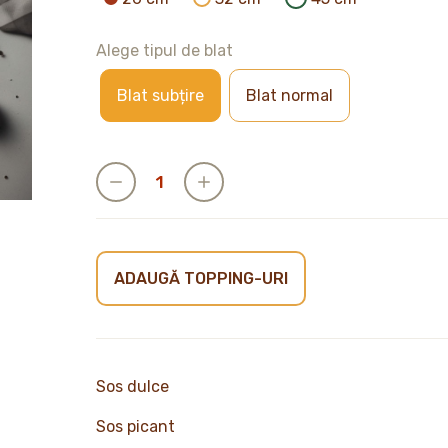
Alege tipul de blat
Blat subțire
Blat normal
ADAUGĂ TOPPING-URI
Sos dulce
Sos picant