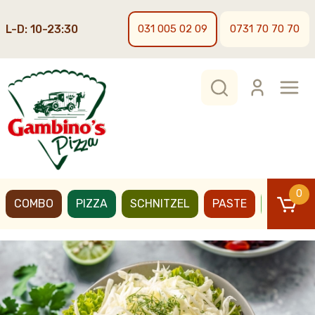
L-D: 10-23:30
031 005 02 09
0731 70 70 70
0
COMBO
PIZZA
SCHNITZEL
PASTE
BURGER