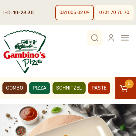
L-D: 10-23:30
031 005 02 09
0731 70 70 70
0
COMBO
PIZZA
SCHNITZEL
PASTE
BURGER